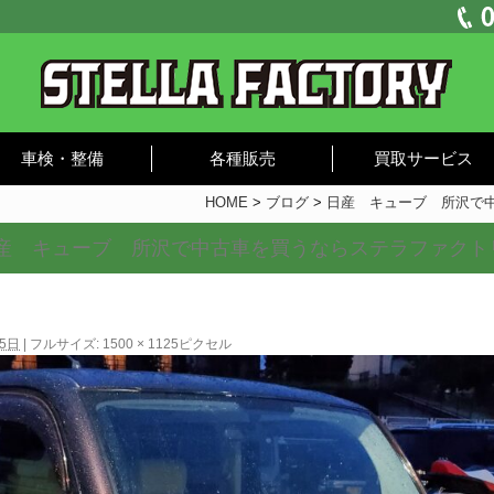
車検・整備
各種販売
買取サービス
HOME
>
ブログ
>
日産 キューブ 所沢で
産 キューブ 所沢で中古車を買うならステラファクト
15日
|
フルサイズ:
1500 × 1125
ピクセル