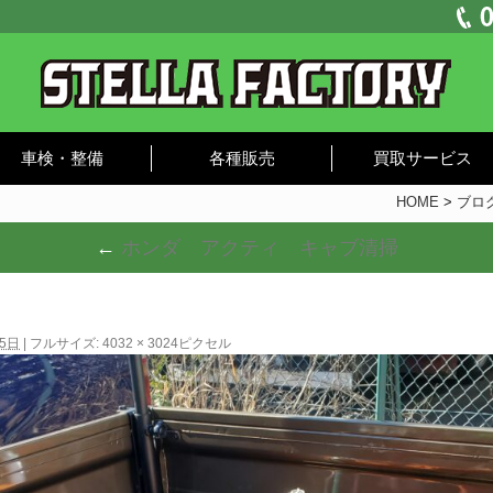
車検・整備
各種販売
買取サービス
HOME
>
ブロ
←
ホンダ アクティ キャブ清掃
25日
|
フルサイズ:
4032 × 3024
ピクセル