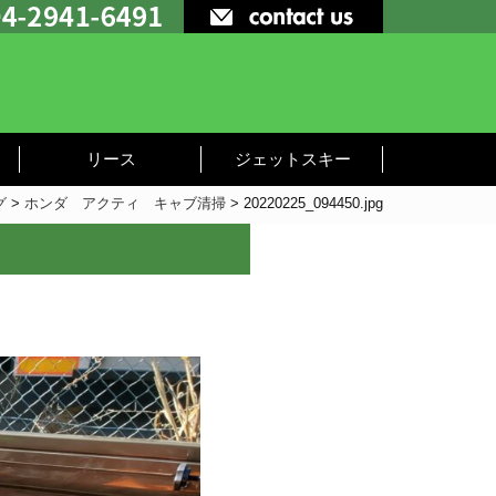
リース
ジェットスキー
グ
>
ホンダ アクティ キャブ清掃
>
20220225_094450.jpg