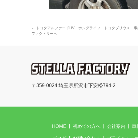
←
トヨタアルファードHV ホンダライフ トヨタプリウス 事
ファクトリーへ
〒359-0024 埼玉県所沢市下安松794-2
HOME
初めての方へ
会社案内
車