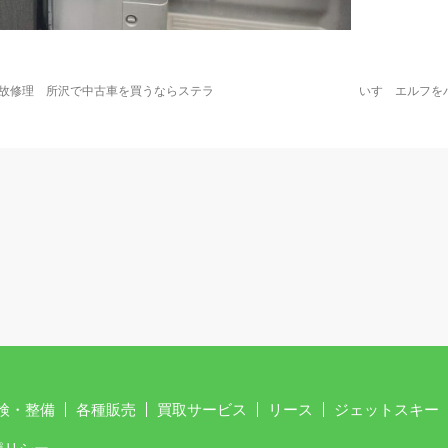
故修理 所沢で中古車を買うならステラ
いすゞエルフを
検・整備
各種販売
買取サービス
リース
ジェットスキー