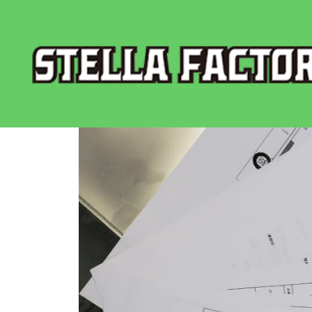
20231102_092158_
投稿者:
ai116dns7w
|
公開日:
2023年11月6日
|
フルサイズ:
1209 × 1612
ピクセル