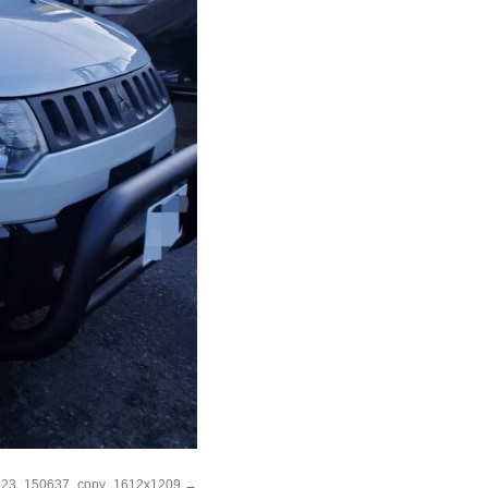
823_150637_copy_1612x1209