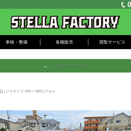
車検・整備
各種販売
買取サービス
←
トヨタ プリウス
1日
|
フルサイズ:
640 × 480
ピクセル