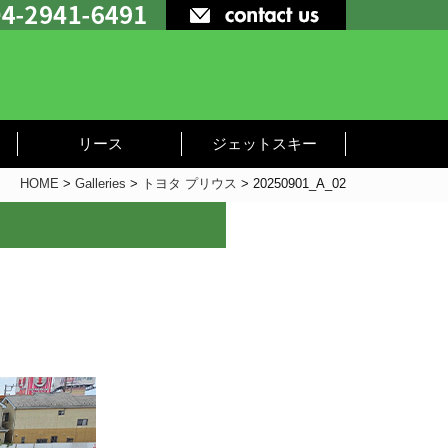
リース
ジェットスキー
HOME
>
Galleries
>
トヨタ プリウス
>
20250901_A_02