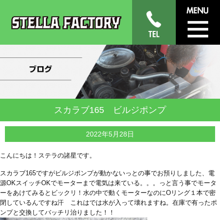
スカラブ165 ビルジポンプ
2022年5月28日
こんにちは！ステラの諸星です。
スカラブ165ですがビルジポンプが動かないっとの事でお預りしました、電
源OKスイッチOKでモーターまで電気は来ている。。。っと言う事でモータ
ーをあけてみるとビックリ！水の中で動くモーターなのにOリング１本で密
閉しているんですね汗 これはでは水が入って壊れますね。在庫で有ったポ
ンプと交換してバッチリ治りました！！